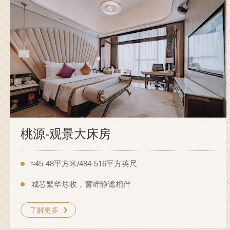
桃源-观景大床房
≈45-48平方米/484-516平方英尺
城芯繁华尽收，窗畔静谧相伴
了解更多