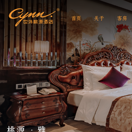
首页
关于
客房
桃源 · 雅